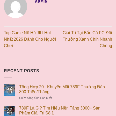
ADMIN
Top Game Nổ Hũ JILI Hot
Giải Trí Tại Bắn Cá FC Đổi
Nhất 2026 Dành Cho Người
Thưởng Xanh Chín Nhanh
Chơi
Chóng
RECENT POSTS
Tổng Hợp 20+ Khuyến Mãi 789F Thưởng Đến
22
800 Triệu/Tháng
Th4
ở
Chức năng bình luận bị tắt
Tổng
Hợp
789F Là Gì? Tìm Hiểu Nền Tảng 3000+ Sản
22
20+
Phẩm Giải Trí Số 1
Th4
Khuyến