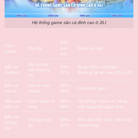
Hệ thống game săn cá đỉnh cao ở JILI
RTP
Tựa
Chủ đề
ước
Điểm nổi bật
game
tính
Đại dương
Bắn cá
95% –
Boss hiếm xuất hiện,
săn thưởng
Jackpot
97%
thưởng hệ số cao x20–x100
lớn
Bắn cá
Giải trí nhẹ
94% –
Chơi đơn giản
vui vẻ
nhàng
96%
Siêu sao
Cạnh tranh kỹ
96% –
Hệ thống nhiệm vụ, bảng
bắn cá
năng
98%
xếp hạng thời gian thực
Bắn cá
Thế giới quý
95% –
Bối cảnh độc đáo, hiệu ứng
hoàng
tộc
97%
sang trọng
gia