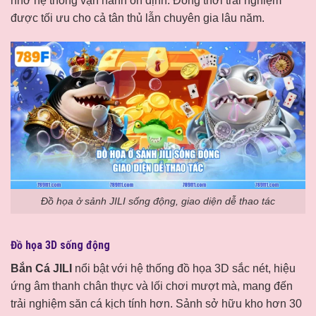
nhờ hệ thống vận hành ổn định. Đồng thời trải nghiệm
được tối ưu cho cả tân thủ lẫn chuyên gia lâu năm.
Đồ họa ở sảnh JILI sống động, giao diện dễ thao tác
Đồ họa 3D sống động
Bắn Cá JILI
nổi bật với hệ thống đồ họa 3D sắc nét, hiệu
ứng âm thanh chân thực và lối chơi mượt mà, mang đến
trải nghiệm săn cá kịch tính hơn. Sảnh sở hữu kho hơn 30