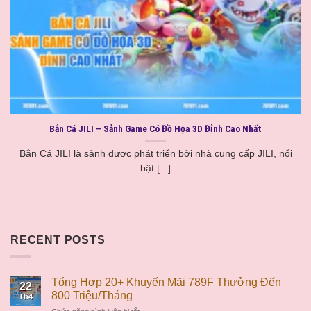
Bắn Cá JILI – Sảnh Game Có Đồ Họa 3D Đỉnh Cao Nhất
Bắn Cá JILI là sảnh được phát triển bởi nhà cung cấp JILI, nổi
bật [...]
RECENT POSTS
Tổng Hợp 20+ Khuyến Mãi 789F Thưởng Đến
22
800 Triệu/Tháng
Th4